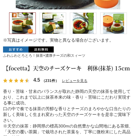
※写真はイメージです。実物と異なる場合がございます。
ふわふわとろとろ！抹茶×濃厚チーズの和スィーツ
【focetta】天空のチーズケーキ 利休(抹茶) 15cm
4.5
（231件）
レビューを見る
香り・苦味・甘未のバランスが取れた静岡の天空の抹茶を使用して
おり、これまで以上に抹茶本来の味・香り・苦味にこだわり実現す
る事に成功。
口の中で奏でる抹茶の芳醇な香りとチーズのまろやかな口当たりの
新しく美味しく生まれ変わった天空のチーズケーキを是非ご賞味下
さい。
※天空の抹茶：静岡県の標高300mの自然豊かな山間地にある茶畑、
「天空の覆い茶園」で栽培された茶葉を、丁寧に微粉末にした高品