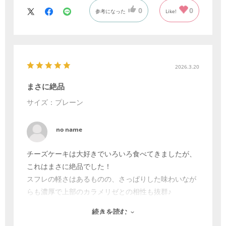
0
0
参考になった
Like!
2026.3.20
まさに絶品
サイズ：プレーン
no name
チーズケーキは大好きでいろいろ食べてきましたが、
これはまさに絶品でした！
スフレの軽さはあるものの、さっぱりした味わいなが
らも濃厚で上部のカラメリゼとの相性も抜群♪
少しお高いのも納得。こだわりが感じられるとても美
続きを読む
味しいチーズケーキでした。家族も大変気に入ったの