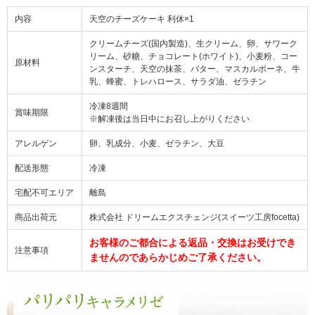
内容
天空のチーズケーキ 利休×1
クリームチーズ(国内製造)、生クリーム、卵、サワーク
リーム、砂糖、チョコレート(ホワイト)、小麦粉、コー
原材料
ンスターチ、天空の抹茶、バター、マスカルポーネ、牛
乳、蜂蜜、トレハロース、サラダ油、ゼラチン
冷凍8週間
賞味期限
※解凍後は当日中にお召し上がりください
アレルゲン
卵、乳成分、小麦、ゼラチン、大豆
配送形態
冷凍
宅配不可エリア
離島
商品出荷元
株式会社 ドリームエクスチェンジ(スイーツ工房focetta)
お客様のご都合による返品・交換はお受けでき
注意事項
ませんのであらかじめご了承ください。