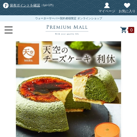
保有ポイントを確認
（1pt=1円）
マイページ
お気に入り
ウォーターサーバー契約者様限定 オンラインショップ
0