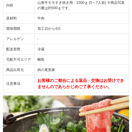
山形牛モモすき焼き用 1000ｇ (5～7人前) ※商品写真
内容
の量は約500ｇです。
原材料
牛肉
賞味期限
加工日から4日
アレルゲン
-
配送形態
冷蔵
宅配不可エリア
離島
商品出荷元
肉の尾形家
お客様のご都合による返品・交換はお受けでき
注意事項
ませんのであらかじめご了承ください。