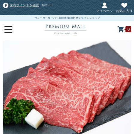
保有ポイントを確認
（1pt=1円）
マイページ
お気に入り
ウォーターサーバー契約者様限定 オンラインショップ
0