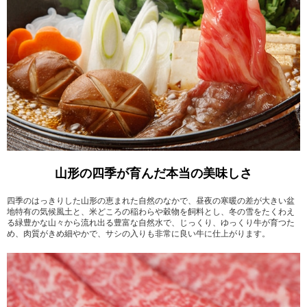
山形の四季が育んだ本当の美味しさ
四季のはっきりした山形の恵まれた自然のなかで、昼夜の寒暖の差が大きい盆
地特有の気候風土と、米どころの稲わらや穀物を飼料とし、冬の雪をたくわえ
る緑豊かな山々から流れ出る豊富な自然水で、じっくり、ゆっくり牛が育つた
め、肉質がきめ細やかで、サシの入りも非常に良い牛に仕上がります。