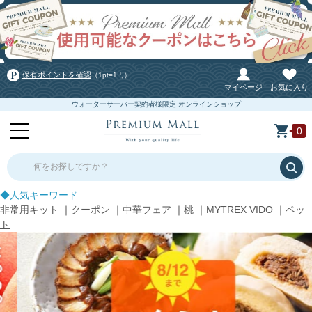
保有ポイントを確認
（1pt=1円）
マイページ
お気に入り
ウォーターサーバー契約者様限定 オンラインショップ
0
何をお探しですか？
◆人気キーワード
非常用キット
｜
クーポン
｜
中華フェア
｜
桃
｜
MYTREX VIDO
｜
ペッ
ト