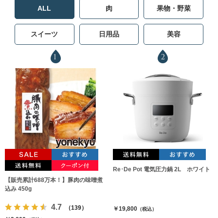
ALL
肉
果物・野菜
スイーツ
日用品
美容
1
2
Re･De Pot 電気圧力鍋 2L ホワイト
【販売累計688万本！】豚肉の味噌煮
込み 450g
4.7
（139）
￥19,800
（税込）