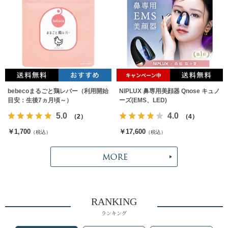
bebecoまるごと鶏レバー（利用開始
NIPLUX 鼻専用美顔器 Qnose キュノ
目安：生後7ヵ月頃～）
ーズ(EMS、LED)
5.0
4.0
（2）
（4）
￥1,700
￥17,600
（税込）
（税込）
RANKING
ランキング