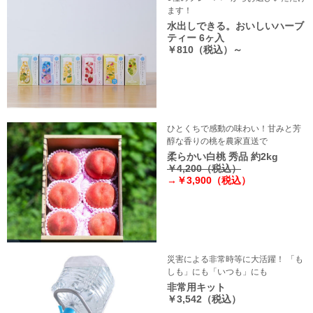
ます！
水出しできる。おいしいハーブ
ティー 6ヶ入
￥810（税込）～
ひとくちで感動の味わい！甘みと芳
醇な香りの桃を農家直送で
柔らかい白桃 秀品 約2kg
￥4,200（税込）
→￥3,900（税込）
災害による非常時等に大活躍！ 「も
しも」にも「いつも」にも
非常用キット
￥3,542（税込）