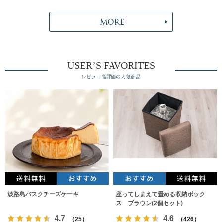
USER’S FAVORITES
レビュー高評価の人気商品
淡路島バスクチーズケーキ
座ってしまえて畳める収納ボック
ス ブラウン(2個セット)
4.7
4.6
（25）
（426）