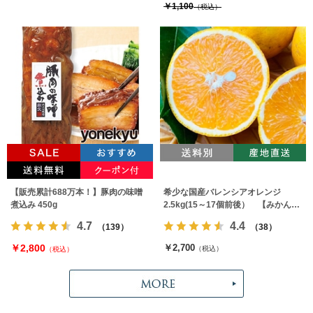
￥1,100
（税込）
【販売累計688万本！】豚肉の味噌
希少な国産バレンシアオレンジ
煮込み 450g
2.5kg(15～17個前後） 【みかんの
みっちゃん農園】
4.7
4.4
（139）
（38）
￥2,800
￥2,700
（税込）
（税込）