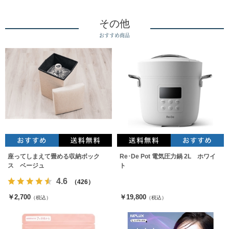
その他
おすすめ商品
座ってしまえて畳める収納ボック
Re･De Pot 電気圧力鍋 2L ホワイ
ス ベージュ
ト
4.6
（426）
￥2,700
￥19,800
（税込）
（税込）