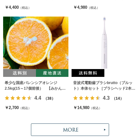
￥4,400
￥4,980
（税込）
（税込）
希少な国産バレンシアオレンジ
音波式電動歯ブラシbrutto（ブルッ
2.5kg(15～17個前後） 【みかんの
ト）本体セット［ブラシヘッド2本付
みっちゃん農園】
属］
4.4
4.3
（38）
（14）
￥2,700
￥14,980
（税込）
（税込）