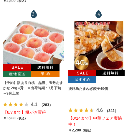
￥2,800
（税込）
3
4
【予約】訳あり白桃 品種、玉数おま
かせ 2kg ○秀 ※出荷時期：7月下旬
淡路島たまねぎ餃子40個
～9月上旬
4.1
（283）
4.6
（342）
【8/7まで】桃がお買得！
【8/14まで】中華フェア実施
￥3,980
（税込）
中！
￥2,280
（税込）