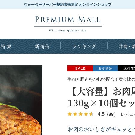
ウォーターサーバー契約者様限定 オンラインショップ
特 集
新商品
ランキング
沖縄・離
牛肉と豚肉を7対3で配合！黄金比
【大容量】お肉
130g×10個セ
4.5
（38）
レビュ
お肉のおいしさがギュッと