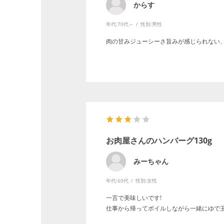
からす
年代:
70代～
性別:
男性
肉の甘みジューシーさ旨みが感じられない
お肉屋さんのハンバーグ130g
みーちゃん
年代:
60代
性別:
女性
一言で美味しいです!
仕事から帰ってボイルしながら一緒にゆで玉子