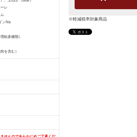
ューレ
ーム
※軽減税率対象商品
インNa
（増粘多糖類）
豚肉を含む）
きませんのであらかじめご了承くだ