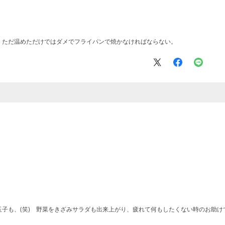
、ただ温めただけではダメでフライパンで焼かなければならない。
も、(笑) 野菜をきざみサラダも出来上がり、疲れて何もしたくない時のお助けですm