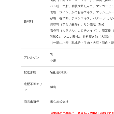
パン粉、牛脂、粒状大豆たん白、マンゴーピ
食塩、ワイン、かつお節エキス、マッシュル
砂糖、香辛料、チキンエキス、バター ／ カゼ
原材料
調味料（アミノ酸等）、リン酸塩（Na)
着色料（カラメル、カロチノイド）、安定剤
乳酸Ca、クエン酸Na、香料焼き油（大豆油）
（一部に小麦・乳成分・牛肉・大豆・鶏肉・
乳
アレルゲン
小麦
配送形態
宅配便(冷凍)
宅配不可エリ
離島
ア
商品出荷元
米久株式会社
お客様のご都合による返品・交換はお受けで