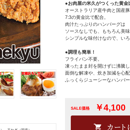
●お肉屋の米久がつくった黄金
オーストラリア産牛肉と国産豚
7:3の黄金比で配合。
肉汁たっぷりのハンバーグは
ソースなしでも、もちろん美味
シンプルな味付けなので、いろ
●調理も簡単！
フライパン不要。
凍ったまま封を開けずに沸騰し
面倒な解凍や、炊き加減を心配
ふっくらジューシーなハンバー
￥4,100
SALE価格
））、玉ねぎ（国産）