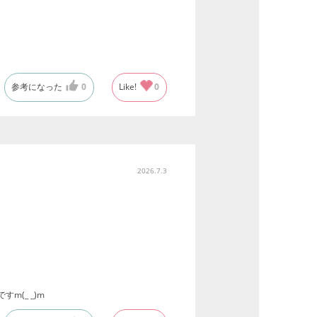
参考になった
0
Like!
0
2026.7.3
(_ _)m