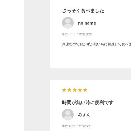
さっそく食べました
no name
年代:
60代
性別:
女性
冷凍なのでおかずが無い時に解凍して食べ
時間が無い時に便利です
みょん
年代:
40代
性別:
女性