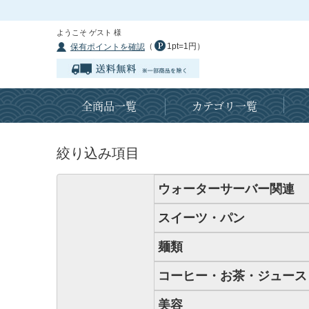
ようこそ ゲスト 様
（
1pt=1円）
保有ポイントを確認
全商品一覧
カテゴリ一覧
絞り込み項目
ウォーターサーバー関連
スイーツ・パン
麺類
コーヒー・お茶・ジュース
美容