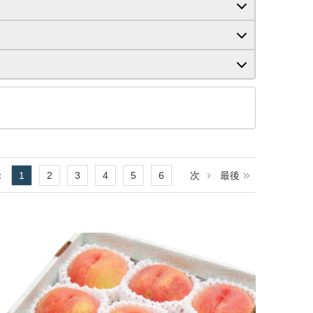
：
1
2
3
4
5
6
次
最後