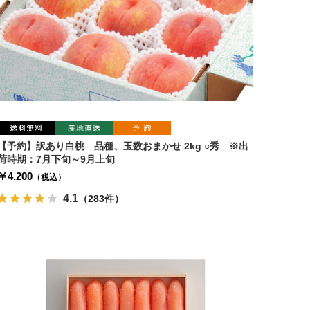
【予約】訳あり白桃 品種、玉数おまかせ 2kg ○秀 ※出
荷時期：7月下旬～9月上旬
￥4,200
（税込）
4.1
（283件）