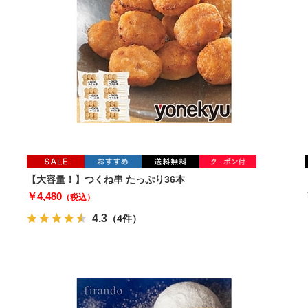
【大容量！】つくね串 たっぷり36本
￥4,480
（税込）
4.3
（4件）