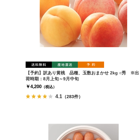
【予約】訳あり黄桃 品種、玉数おまかせ 2kg ○秀 ※出
荷時期：8月上旬～9月中旬
￥4,200
（税込）
4.1
（283件）