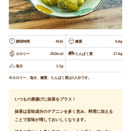
調理時間
45分
糖質
5.6g
カロリー
352kcal
たんぱく質
17.6g
塩分
1.1g
※カロリー、塩分、糖質、たんぱく質は1人分です。
いつもの唐揚げに抹茶をプラス！
抹茶は旨味成分のテアニンを多く含み、料理に加える
ことで旨味が増しておいしくなります。