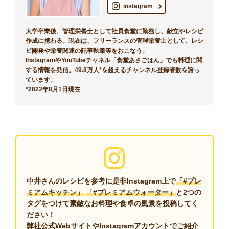
instagram
大学卒業後、管理栄養士として社員食堂に勤務し、献立やレシピ
作成に携わる。現在は、フリーランスの管理栄養士として、レシ
ピ開発や栄養関連の記事執筆等をおこなう。
InstagramやYouTubeチャネル「食堂あさごはん」でも料理に関
する情報を発信。49.8万人*を超えるチャンネル登録者数を誇っ
ています。
*2022年8月1日現在
中井さんのレシピを参考に是非Instagram上で
「#プレ
ミアムキッチン」
「#プレミアムウォーター」
と2つの
タグをつけて
素敵なお料理や食卓の風景を投稿してく
ださい！
弊社公式WebサイトやInstagramアカウントで
ご紹介