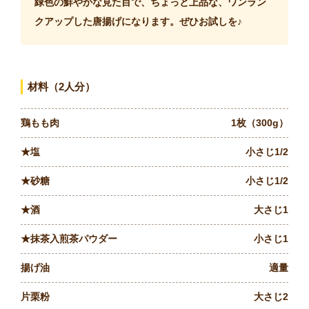
緑色の鮮やかな見た目で、ちょっと上品な、ワンラン
クアップした唐揚げになります。ぜひお試しを♪
材料（2人分）
鶏もも肉
1枚（300g）
★塩
小さじ1/2
★砂糖
小さじ1/2
★酒
大さじ1
★抹茶入煎茶パウダー
小さじ1
揚げ油
適量
片栗粉
大さじ2