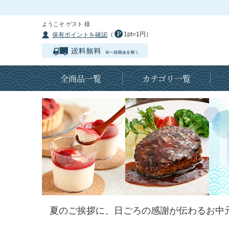
ようこそ ゲスト 様
（
1pt=1円）
保有ポイントを確認
全商品一覧
カテゴリ一覧
夏のご挨拶に、日ごろの感謝が伝わるお中