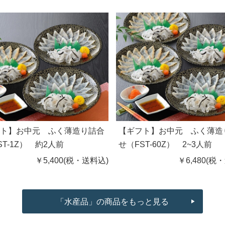
フト】お中元 ふく薄造り詰合
【ギフト】お中元 ふく薄造
ST-1Z） 約2人前
せ（FST-60Z） 2~3人前
￥5,400(税・送料込)
￥6,480(税
「水産品」の商品をもっと見る