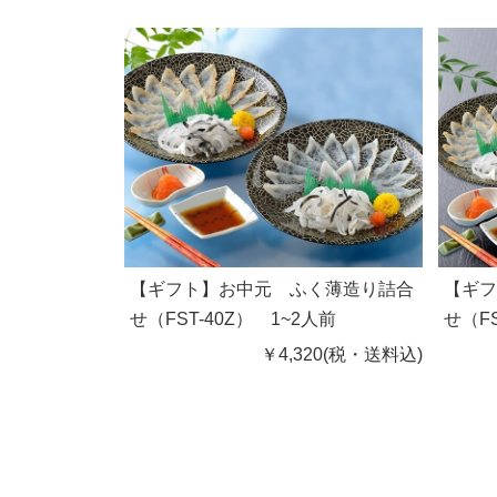
【ギフト】お中元 ふく薄造り詰合
【ギ
せ（FST-40Z） 1~2人前
せ（F
￥4,320(税・送料込)