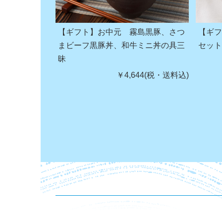
【ギフト】お中元 霧島黒豚、さつ
【ギフ
まビーフ黒豚丼、和牛ミニ丼の具三
セッ
昧
￥4,644(税・送料込)