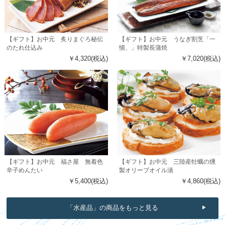
【ギフト】お中元 炙りまぐろ秘伝
【ギフト】お中元 うなぎ割烹「一
のたれ仕込み
愼、」特製長蒲焼
￥4,320(税込)
￥7,020(税込)
【ギフト】お中元 福さ屋 無着色
【ギフト】お中元 三陸産牡蠣の燻
辛子めんたい
製オリーブオイル漬
￥5,400(税込)
￥4,860(税込)
「水産品」の商品をもっと見る