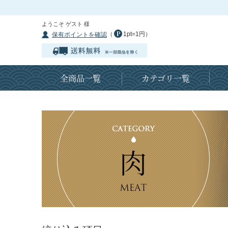
ようこそ ゲスト 様
（
1pt=1円）
保有ポイントを確認
全商品一覧
カテゴリ一覧