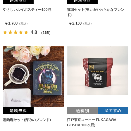
やさしいルイボスティー100包
猫珈セット(モカ＆やわらかなブレン
ド)
￥1,700
￥2,130
（税込）
（税込）
4.8
（165）
黒猫珈セット(深みのブレンド)
江戸東京コーヒー FUKAGAWA
GEISHA 100g(豆)