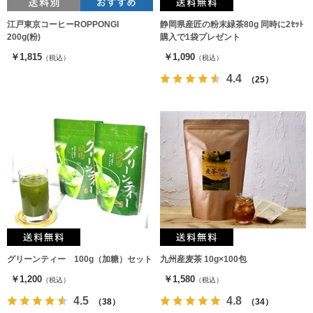
江戸東京コーヒーROPPONGI
静岡県産匠の粉末緑茶80g 同時に2ｾｯﾄ
200g(粉)
購入で1袋プレゼント
￥1,815
￥1,090
（税込）
（税込）
4.4
（25）
グリーンティー 100g（加糖）セット
九州産麦茶 10g×100包
￥1,200
￥1,580
（税込）
（税込）
4.5
4.8
（38）
（34）