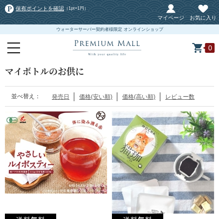
保有ポイントを確認
（1pt=1円）
マイページ
お気に入り
ウォーターサーバー契約者様限定 オンラインショップ
0
マイボトルのお供に
並べ替え：
発売日
価格(安い順)
価格(高い順)
レビュー数