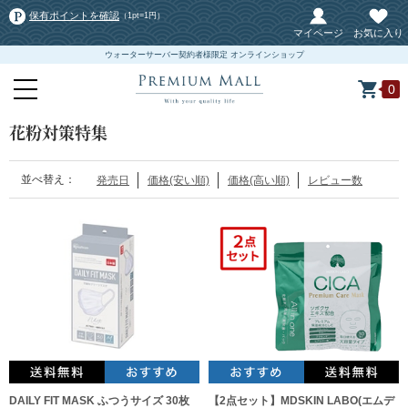
保有ポイントを確認
（1pt=1円）
マイページ
お気に入り
ウォーターサーバー契約者様限定 オンラインショップ
0
花粉対策特集
並べ替え：
発売日
価格(安い順)
価格(高い順)
レビュー数
DAILY FIT MASK ふつうサイズ 30枚
【2点セット】MDSKIN LABO(エムデ