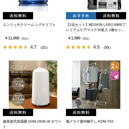
エンリッチクリーム シグナリフト
【2点セット】MDSKIN LABO NMNプ
レミアムケアマスク30枚入 2個セット
フェイスパック
￥11,000
￥1,980
（税込）
（税込）
4.7
4.5
（21）
（55）
超音波式加湿器 UHM-280B-W ホワイ
風ドライ室内物干し KDM-70X
ト