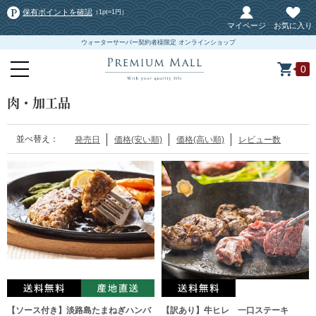
保有ポイントを確認
（1pt=1円）
マイページ
お気に入り
ウォーターサーバー契約者様限定 オンラインショップ
0
肉・加工品
並べ替え：
発売日
価格(安い順)
価格(高い順)
レビュー数
【ソース付き】淡路島たまねぎハンバ
【訳あり】牛ヒレ 一口ステーキ