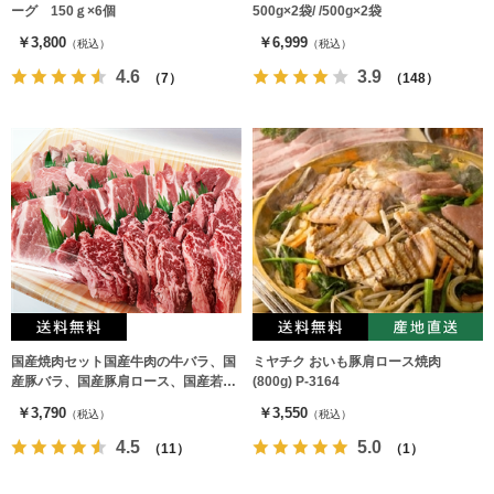
ーグ 150ｇ×6個
500g×2袋/ /500g×2袋
￥3,800
￥6,999
（税込）
（税込）
4.6
3.9
（7）
（148）
国産焼肉セット国産牛肉の牛バラ、国
ミヤチク おいも豚肩ロース焼肉
産豚バラ、国産豚肩ロース、国産若鶏
(800g) P-3164
モモ肉 計480ｇ
￥3,790
￥3,550
（税込）
（税込）
4.5
5.0
（11）
（1）