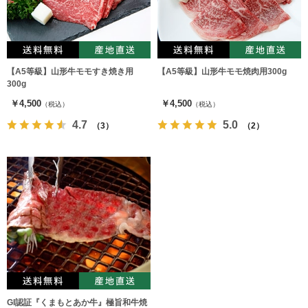
【A5等級】山形牛モモすき焼き用
【A5等級】山形牛モモ焼肉用300g
300g
￥4,500
￥4,500
（税込）
（税込）
4.7
5.0
（3）
（2）
GI認証『くまもとあか牛』極旨和牛焼