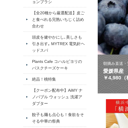
ョンブラシ
【全20種から厳選配送】皮ご
と食べれる完熟いちじく詰め
合わせ
頭皮を健やかにし､美しさも
引き出す｡ MYTREX 電気針ヘ
ッドスパ
Plants Cafe コハルビヨリの
朝摘み直送・
バスクチーズケーキ
愛媛県産 
￥4,980
絶品！桃特集
【クーポン配布中】AiMY ナ
ノバブル ウォッシュ 洗濯ア
ダプター
餃子も麺も点心も！食欲をそ
そる中華の祭典