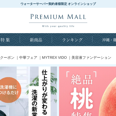
ウォーターサーバー契約者様限定 オンラインショップ
特 集
新商品
ランキング
沖縄・離
クーポン
｜
中華フェア
｜
MYTREX VIDO
｜
美容液ファンデーション