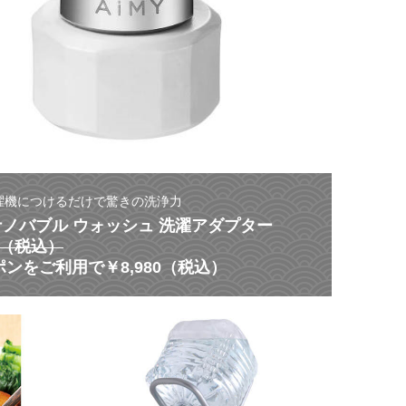
濯機につけるだけで驚きの洗浄力
 ナノバブル ウォッシュ 洗濯アダプター
80（税込）
ンをご利用で￥8,980（税込）
【
災
ス
害
タ
に
ミ
よ
ナ
る