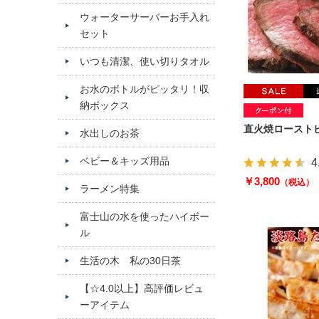
ウォーターサーバーお手入れ
セット
いつも清潔、使い切りタオル
お水のボトルがピッタリ！収
納ボックス
直火焼ローストビ
水出しのお茶
ベビー＆キッズ用品
4
￥3,800
（税込）
ラーメン特集
富士山の水を使ったハイボー
ル
生活の木 私の30日茶
【☆4.0以上】高評価レビュ
ーアイテム