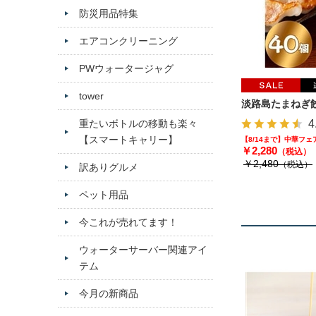
防災用品特集
エアコンクリーニング
PWウォータージャグ
tower
淡路島たまねぎ餃
重たいボトルの移動も楽々
4
【スマートキャリー】
【8/14まで】中華フ
￥2,280
（税込）
￥2,480
（税込）
訳ありグルメ
ペット用品
今これが売れてます！
ウォーターサーバー関連アイ
テム
今月の新商品