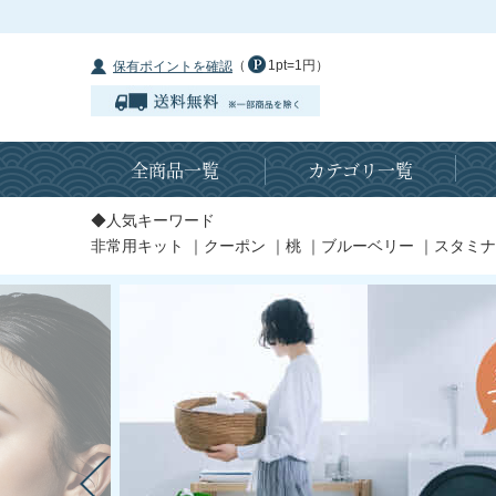
（
1pt=1円）
保有ポイントを確認
全商品一覧
カテゴリ一覧
◆人気キーワード
非常用キット
｜
クーポン
｜
桃
｜
ブルーベリー
｜
スタミナ