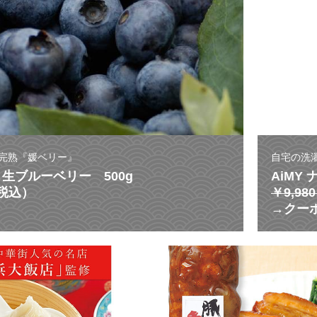
完熟『媛ベリー』
自宅の洗
生ブルーベリー 500g
AiMY
（税込）
￥9,9
→クーポ
激
う
ま
ス
ー