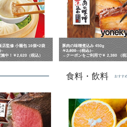
プ
が
溢
れ
る
！
横
浜
中
店監修 小籠包 16個×2袋
豚肉の味噌煮込み 450g
華
込）
￥2,800 （税込）
街
施中！￥2,620（税込）
→クーポンをご利用で￥ 2,380 （
で
人
気
食料・飲料
の
おすす
名
店
監
修
の
小
籠
包