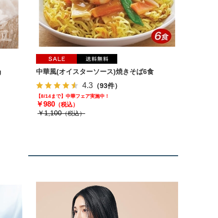
g
中華風(オイスターソース)焼きそば6食
4.3
（93件）
【8/14まで】中華フェア実施中！
￥980
（税込）
￥1,100
（税込）