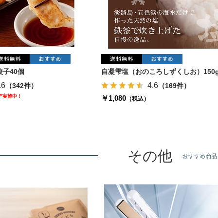
子40個
自凝雫塩（おのころしずくしお）150
.6
4.6
（342件）
（169件）
ェア実施中！
￥1,080
（税込）
その他
おすすめ商品