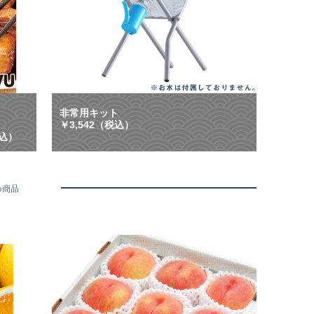
ク
非
ー
常
ポ
時
ン
等
配
に
布
大
中
活
】
躍
ご
！
非常用キット
は
「
￥3,542（税込）
ん
も
税込）
、
し
お
も
酒
」
に
に
め商品
合
も
う
「
や
い
み
つ
つ
も
き
」
グ
に
ル
も
メ