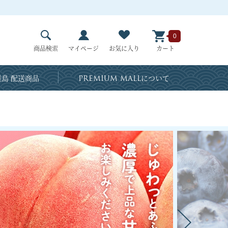
0
商品検索
マイページ
お気に入り
カート
島 配送商品
PREMIUM MALL
について