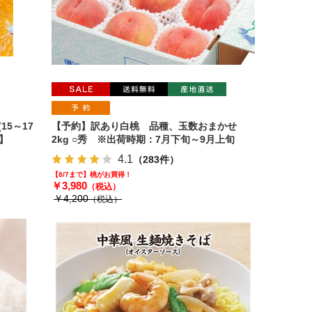
15～17
【予約】訳あり白桃 品種、玉数おまかせ
】
2kg ○秀 ※出荷時期：7月下旬～9月上旬
4.1
（283件）
【8/7まで】桃がお買得！
￥3,980
（税込）
￥4,200
（税込）