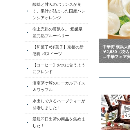
酸味と甘みのバランスが良
く、果汁が詰まった国産バレ
ンシアオレンジ
樹上完熟の贅沢を。 愛媛県
産完熟ブルーベリー
中華街 横浜大飯
【和菓子×洋菓子】京都の新
￥2,980（税
感覚 和スイーツ
→中華フェア実
【コーヒー】お水に合うよう
にブレンド
湘南茅ケ崎のローカルアイス
＆ワッフル
水出しできるハーブティーが
登場しました！
最短即日出荷の商品を集めま
した！