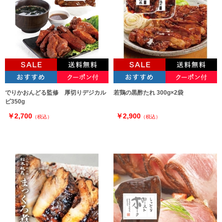
でりかおんどる監修 厚切りデジカル
若鶏の黒酢たれ 300g×2袋
ビ350g
￥2,700
￥2,900
（税込）
（税込）