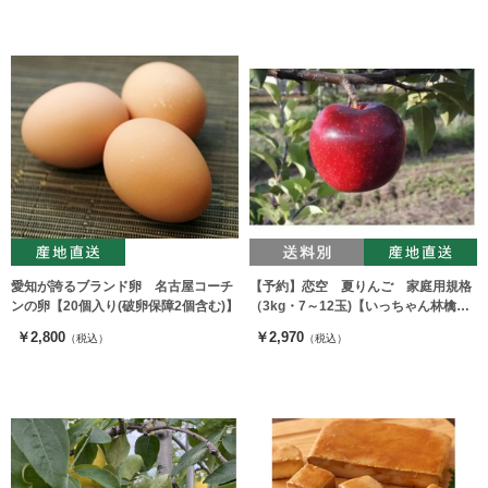
愛知が誇るブランド卵 名古屋コーチ
【予約】恋空 夏りんご 家庭用規格
ンの卵【20個入り(破卵保障2個含む)】
（3kg・7～12玉)【いっちゃん林檎農
園】 ※出荷時期：8月中旬～下旬
￥2,800
￥2,970
（税込）
（税込）