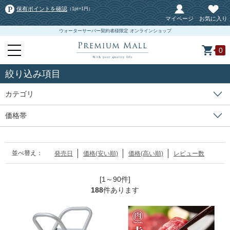
保有ポイントを確認
（1pt=1円）
マイページ
お気に入り
ウォーターサーバー契約者様限定 オンラインショップ
0
絞り込み項目
カテゴリ
価格帯
並べ替え：
発売日
価格(安い順)
価格(高い順)
レビュー数
[1～90件]
188
件あります