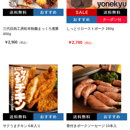
三代目肉工房松本秋義まっくろ煮豚
しっとりローストポーク 280g
400g
￥2,900
￥2,700
（税込）
（税込）
サクうまチキン 6本入り
骨付きポークソーセージ 10本入