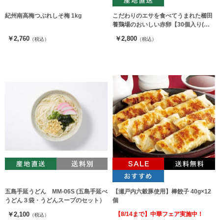
紀州南高梅つぶれしそ梅 1kg
こだわりのエサを食べてうまれた櫛田
養鶏場のおいしい赤卵【30個入り(破
卵保障3個含む)】
￥2,760
￥2,800
（税込）
（税込）
五島手延うどん MM-06S (五島手延べ
【瀬戸内六穀豚使用】棒餃子 40g×12
うどん３袋・うどんスープのセット）
個
￥2,100
【8/14まで】中華フェア実施中！
（税込）