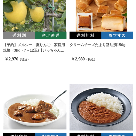
【予約】メルシー 夏りんご 家庭用
クリームチーズたまり醤油漬150g
規格（3kg・7～12玉)【いっちゃん林
檎農園】 ※出荷時期：8月上旬～下
￥2,970
￥2,980
（税込）
（税込）
旬