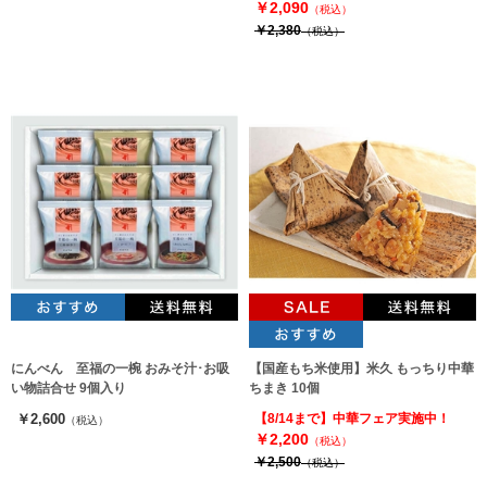
￥2,090
（税込）
￥2,380
（税込）
にんべん 至福の一椀 おみそ汁･お吸
【国産もち米使用】米久 もっちり中華
い物詰合せ 9個入り
ちまき 10個
￥2,600
【8/14まで】中華フェア実施中！
（税込）
￥2,200
（税込）
￥2,500
（税込）