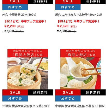
米久 中華春巻 20本(800g)
米久 ふかひれ入り水餃子480g×２袋
【8/14まで】中華フェア実施中！
【8/14まで】中華フェア実施中！
￥2,290
￥2,620
（税込）
（税込）
￥2,600
￥2,980
（税込）
（税込）
中華街 横浜大飯店監修 ニラ蒸し餃子
中華街 横浜大飯店監修 小籠包 16個×2