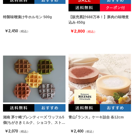
特製味噌漬け牛ホルモン 500g
【販売累計688万本！】豚肉の味噌煮
込み 450g
￥2,450
￥2,800
（税込）
（税込）
湘南 茅ケ崎プレンティーズ ワッフル5
青山｢ランス」ケーキ詰合 各12cm
個(ちがさきミルク、ショコラ、ストロ
ベリー、抹茶、アールグレイ)
￥2,070
￥2,400
（税込）
（税込）