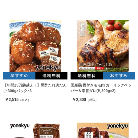
【年間25万袋越え！】黒酢たれ肉だん
国産鶏 骨付きモモ肉 ガーリックペッ
ご 300gパック×3
パー＆辛旨ダレ(約300g×2)
￥2,515
￥2,300
（税込）
（税込）