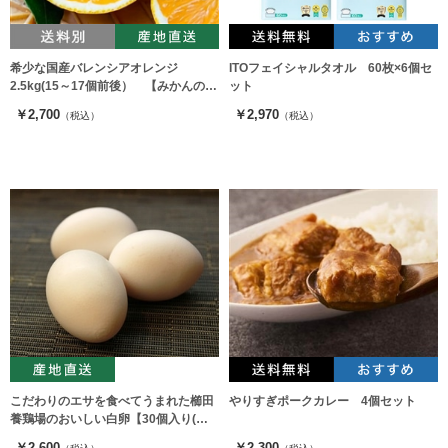
希少な国産バレンシアオレンジ
ITOフェイシャルタオル 60枚×6個セ
2.5kg(15～17個前後） 【みかんのみ
ット
っちゃん農園】
￥2,700
￥2,970
（税込）
（税込）
こだわりのエサを食べてうまれた櫛田
やりすぎポークカレー 4個セット
養鶏場のおいしい白卵【30個入り(破
卵保障3個含む)】
￥2,600
￥2,300